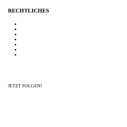
RECHTLICHES
AGB
Impressum
Streitbeilegung
Vertragskündigung
Datenschutzerklärung
Rechtliche Informationen
Cookie Einstellungen
JETZT FOLGEN!