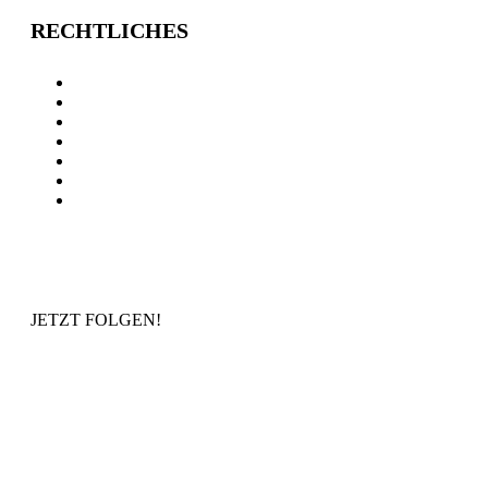
RECHTLICHES
AGB
Impressum
Streitbeilegung
Vertragskündigung
Datenschutzerklärung
Rechtliche Informationen
Cookie Einstellungen
JETZT FOLGEN!