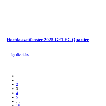
Hochlastzeitfenster 2025 GETEC Quartier
by dietrichs
1
2
3
4
5
…
18